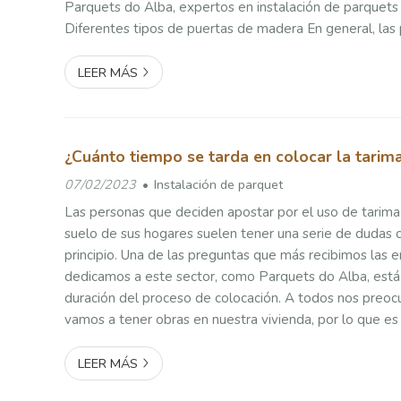
Parquets do Alba, expertos en instalación de parquets
Diferentes tipos de puertas de madera En general, las
madera maciza son las más costosas debido a su alta c
durabilidad. La madera maciza t...
LEER MÁS
¿Cuánto tiempo se tarda en colocar la tarima
07/02/2023
Instalación de parquet
Las personas que deciden apostar por el uso de tarima 
suelo de sus hogares suelen tener una serie de dudas
principio. Una de las preguntas que más recibimos las
dedicamos a este sector, como Parquets do Alba, está 
duración del proceso de colocación. A todos nos preo
vamos a tener obras en nuestra vivienda, por lo que 
lógico que esto sea una de los principales quebradero
esta razón, h...
LEER MÁS