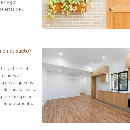
 en Vigo.
 puertas de
alidad y
 en el suelo?
flotante en el
 comunes al
 empresas que nos
relacionada con la
cupa el tiempo que
es completamente
s de cabeza. Por