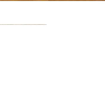
CAMBIE 
VIVIE
MAD
Las puertas en la actualidad
decoración de cualquier vivie
profesionales se han especia
medida en Vigo
.
Para la fabricación de puer
utilizamos maderas de primer