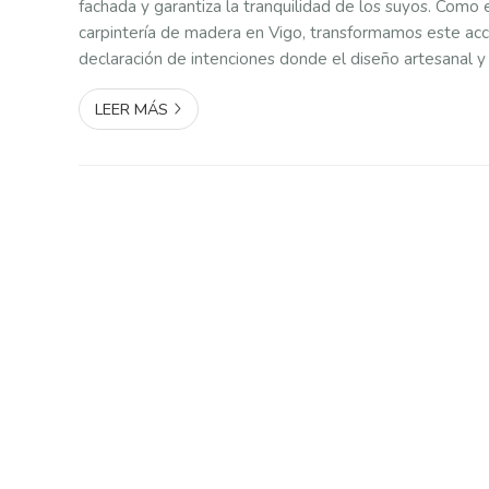
fachada y garantiza la tranquilidad de los suyos. Como 
carpintería de madera en Vigo, transformamos este ac
declaración de intenciones donde el diseño artesanal y
técnica se dan la mano. Elegir madera maciza para su e
LEER MÁS
por un materia...