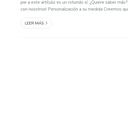
pie a este artículo es un rotundo sí. ¿Quiere saber más
con nosotros! Personalización a su medida Creemos qu
elementos clave para la organización y el aprovechami
en cualquier armario....
LEER MÁS