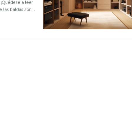
? ¡Quédese a leer
e las baldas son
ento del espacio