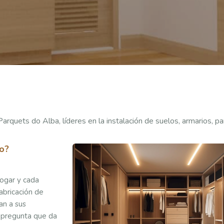
Parquets do Alba, líderes en la instalación de suelos, armarios, p
io?
ogar y cada
abricación de
an a sus
a pregunta que da