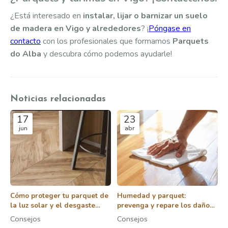
¿Está interesado en
instalar, lijar o barnizar un suelo
de madera en Vigo y alrededores
? ¡
Póngase en
contacto
con los profesionales que formamos
Parquets
do Alba
y descubra cómo podemos ayudarle!
Noticias relacionadas
17
23
jun
abr
Cómo proteger tu parquet de
Humedad y parquet:
la luz solar y el desgaste
prevenga y repare los daños
diario
en su suelo de madera
Consejos
Consejos