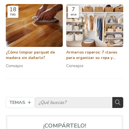
18
7
feb
ene
¿Cómo limpiar parquet de
Armarios roperos: 7 claves
madera sin dañarlo?
para organizar su ropa y
accesorios de forma eficiente
Consejos
Consejos
TEMAS
¡COMPÁRTELO!