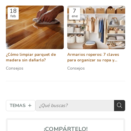
18
7
feb
ene
¿Cómo limpiar parquet de
Armarios roperos: 7 claves
madera sin dañarlo?
para organizar su ropa y
accesorios de forma eficiente
Consejos
Consejos
TEMAS
¡COMPÁRTELO!