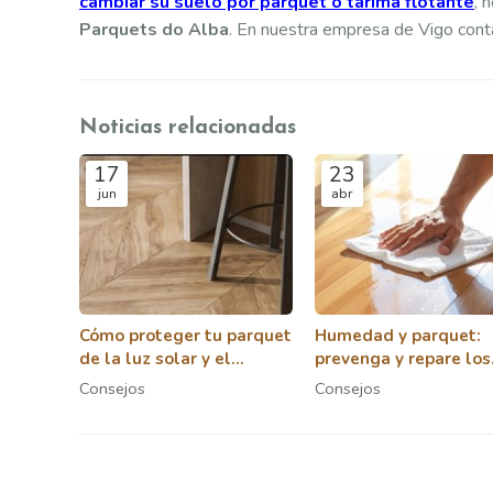
cambiar su suelo por parquet o tarima flotante
, 
Parquets do Alba
. En nuestra empresa de Vigo con
Noticias relacionadas
17
23
jun
abr
Cómo proteger tu parquet
Humedad y parquet:
de la luz solar y el
prevenga y repare los
desgaste diario
daños en su suelo de
Consejos
Consejos
madera