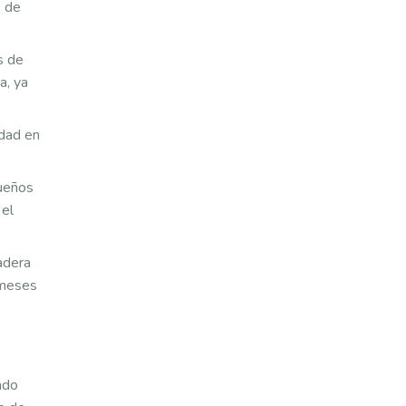
e de
s de
a, ya
dad en
queños
 el
adera
s meses
ndo