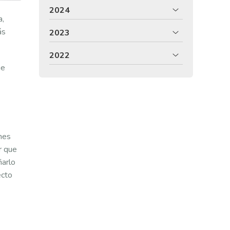
2024
a,
ás
2023
2022
ue
nes
r que
ñarlo
ecto