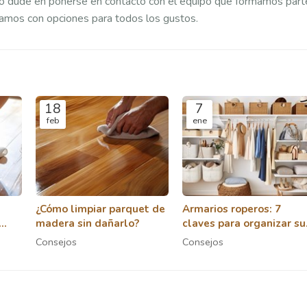
no dude en ponerse en contacto con el equipo que formamos part
tamos con opciones para todos los gustos.
18
7
feb
ene
¿Cómo limpiar parquet de
Armarios roperos: 7
madera sin dañarlo?
claves para organizar su
ropa y accesorios de
Consejos
Consejos
forma eficiente