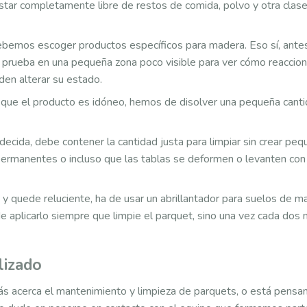
 estar completamente libre de restos de comida, polvo y otra clas
ebemos escoger productos específicos para madera. Eso sí, ante
na prueba en una pequeña zona poco visible para ver cómo reaccion
den alterar su estado.
ue el producto es idóneo, hemos de disolver una pequeña canti
ida, debe contener la cantidad justa para limpiar sin crear pe
 permanentes o incluso que las tablas se deformen o levanten con
 y quede reluciente, ha de usar un abrillantador para suelos de m
a de aplicarlo siempre que limpie el parquet, sino una vez cada do
lizado
más acerca el mantenimiento y limpieza de parquets, o está pensa