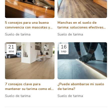
5 consejos para una buena
Manchas en el suelo de
convivencia con mascotas y
tarima: soluciones efectivas
suelos de tarima
para los problemas más
Suelo de tarima
Suelo de tarima
comunes
21
16
ene
sep
7 consejos clave para
¿Puede abombarse mi suelo
mantener su tarima como el
de tarima?
primer día
Suelo de tarima
Suelo de tarima